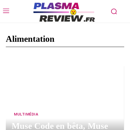
Alimentation
Assurance
Beauté
CBD
France
Jeux vidéo
MULTIMÉDIA
Muse Code en bêta, Muse