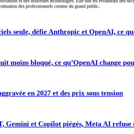
nnovations et des nouvelles technologies. Elle suit les évolutions des se
destination des professionnels comme du grand public.
iels seule, défie Anthropic et OpenAI, ce q
it moins bloqué, ce qu’OpenAI change pour g
ggravée en 2027 et des prix sous tension
T, Gemini et Copilot piégés, Meta AI refuse