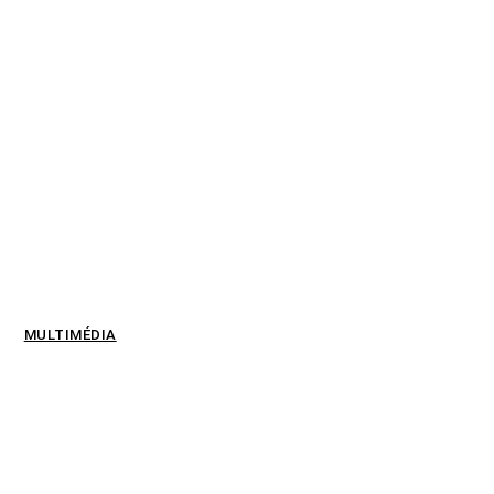
MULTIMÉDIA
3 Français, passés par Googl
DeepMind et Meta, ce que
cache le trio scientifique