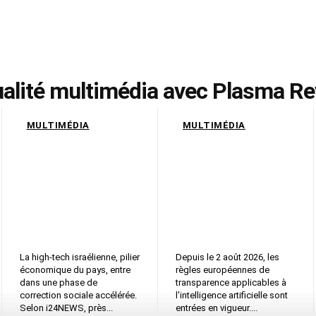
alité multimédia avec Plasma R
MULTIMÉDIA
MULTIMÉDIA
18 000 emplois
2 août 2026, article
supprimés, IA,
50, chatbots et
guerre, levées de
deepfakes à
fonds ralenties, ce
signaler, ce qui
que la high-tech
change pour les
israélienne doit
entreprises et leurs
affronter
clients en Europe
La high-tech israélienne, pilier
Depuis le 2 août 2026, les
économique du pays, entre
règles européennes de
dans une phase de
transparence applicables à
correction sociale accélérée.
l'intelligence artificielle sont
Selon i24NEWS, près...
entrées en vigueur....