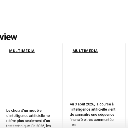
eview
MULTIMÉDIA
MULTIMÉDIA
Claude Opus 5,
464,72 dollars,
GPT-5.6, Gemini
451,10 dollars,
3.1 Pro, prix,
Azure rassure la
multimodal, risque
Bourse après une
juridique, ce que
semaine décisive,
les entreprises
ce que Google doit
doivent trancher en
affronter dans l’IA
2026
Au 3 août 2026, la course à
l'intelligence artificielle vient
Le choix d'un modèle
de connaître une séquence
d'intelligence artificielle ne
financière très commentée.
relève plus seulement d'un
Les...
test technique. En 2026, les