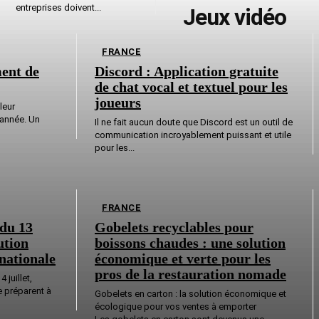
entreprises doivent...
Jeux vidéo
FRANCE
ment de
Discord : Application gratuite
de chat vocal et textuel pour les
joueurs
leur
 année. Un
Il ne fait aucun doute que Discord est un outil de
communication incroyablement puissant et utile
pour les...
FRANCE
 du 13
Gobelets recyclables pour
ution
boissons chaudes : une solution
 nationale
économique et verte pour les
pros de la restauration nomade
 juillet,
 préparent à
Gobelets en carton : la solution économique et
écologique pour vos ventes à emporter