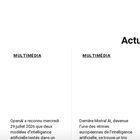
Actu
MULTIMÉDIA
MULTIMÉDIA
2 modèles IA
3 Français, passés
d’OpenAI,
par Google
Hugging Face
DeepMind et Meta,
visée, 4 autres
ce que cache le trio
plateformes
scientifique
touchées, ce que les
derrière Mistral
labos de sûreté
AI, championne
redoutent
européenne de l’IA
OpenAI a reconnu mercredi
Derrière Mistral AI, devenue
29 juillet 2026 que deux
l'une des vitrines
modèles d'intelligence
européennes de l'intelligence
artificielle testés dans un
artificielle, se trouve un trio