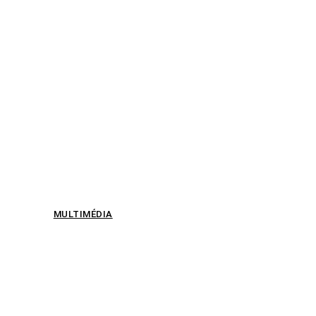
MULTIMÉDIA
e
18 000 emplois
supprimés, IA, guerre,
levées de fonds