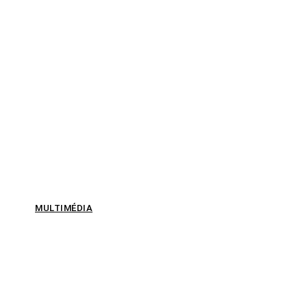
MULTIMÉDIA
2 modèles IA d’OpenAI,
Hugging Face visée, 4
autres plateformes