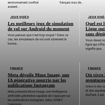
environnement confiné
français issu de...
avaient...
JEUX VIDÉO
JEUX VIDÉ
Les meilleurs jeux de simulation
Quel est 
de vol sur Android du moment
Ligne qui
sans dépô
Vous pensez que c’est trop risqué ? Dans ce
cas, les simulateurs de vol sont sûrement la
Vous devez no
bonne...
ligne qui offr
signifie que...
FRANCE
FRANCE
Meta dévoile Muse Image, une
Où vivre l
IA générative nourrie par les
aventures
publications Instagram
Grâce à des c
et des expéri
Meta présente Muse Image, une intelligence
bluffant, il es
artificielle générative capable de s'appuyer sur
les publications Instagram, selon ZDNET.
L'annonce,...