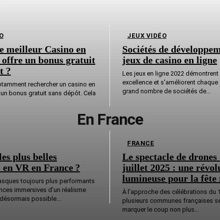
O
JEUX VIDÉO
le meilleur Casino en
Sociétés de développe
 offre un bonus gratuit
jeux de casino en ligne
t ?
Les jeux en ligne 2022 démontrent 
excellence et s'améliorent chaque
tamment rechercher un casino en
grand nombre de sociétés de...
e un bonus gratuit sans dépôt. Cela
En France
FRANCE
es plus belles
Le spectacle de drones
 en VR en France ?
juillet 2025 : une révol
lumineuse pour la fête
asques toujours plus performants
ences immersives d’un réalisme
À l’approche des célébrations du 14
t désormais possible...
plusieurs communes françaises se
marquer le coup non plus...