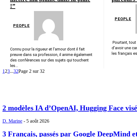
!”
PEOPLE
PEOPLE
Pourtant, tout
d’avoir une car
Connu pour la rigueur et l'amour dont il fait
les français es
preuve dans sa profession, il anime également
des conférences sur des sujets qui touchent
les...
1
2
3
...
32
Page 2 sur 32
2 modèles IA d’OpenAI, Hugging Face visée,
D. Marine
-
5 août 2026
3 Français, passés par Google DeepMind et