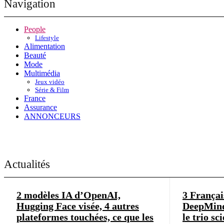
Navigation
People
Lifestyle
Alimentation
Beauté
Mode
Multimédia
Jeux vidéo
Série & Film
France
Assurance
ANNONCEURS
Actualités
2 modèles IA d’OpenAI,
3 Françai
Hugging Face visée, 4 autres
DeepMind
plateformes touchées, ce que les
le trio sc