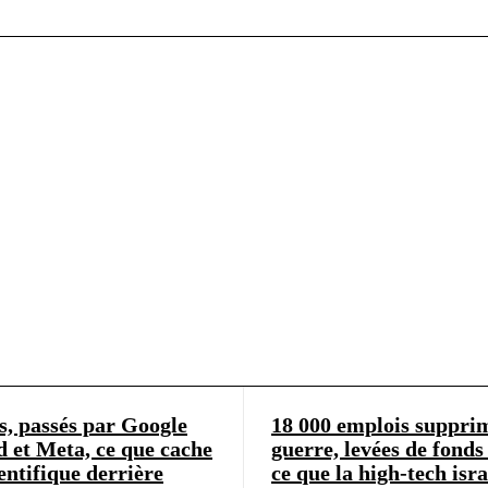
s, passés par Google
18 000 emplois supprim
 et Meta, ce que cache
guerre, levées de fonds 
ientifique derrière
ce que la high-tech isr