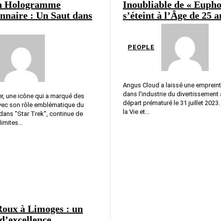
n Hologramme
Inoubliable de « Eupho
nnaire : Un Saut dans
s’éteint à l’Âge de 25 a
PEOPLE
Angus Cloud a laissé une empreint
dans l'industrie du divertissement
r, une icône qui a marqué des
départ prématuré le 31 juillet 2023
vec son rôle emblématique du
la Vie et...
 dans "Star Trek", continue de
imites...
oux à Limoges : un
d’excellence