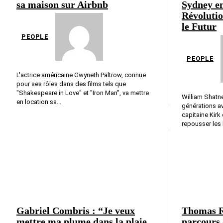
sa maison sur Airbnb
Sydney e
Révolutio
le Futur
PEOPLE
PEOPLE
L'actrice américaine Gwyneth Paltrow, connue
pour ses rôles dans des films tels que
"Shakespeare in Love" et "Iron Man", va mettre
William Shatne
en location sa...
générations a
capitaine Kirk
repousser les l
Gabriel Combris : “Je veux
Thomas R
mettre ma plume dans la plaie
parcours 