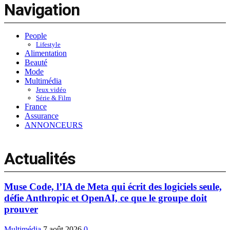
Navigation
People
Lifestyle
Alimentation
Beauté
Mode
Multimédia
Jeux vidéo
Série & Film
France
Assurance
ANNONCEURS
Actualités
Muse Code, l’IA de Meta qui écrit des logiciels seule,
défie Anthropic et OpenAI, ce que le groupe doit
prouver
Multimédia
7 août 2026
0