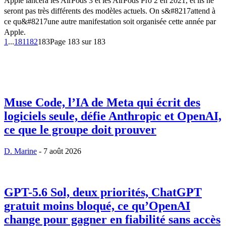
Apple lancera les AirPods 3 et les AirPods Pro 2 en 2021, et ils ne
seront pas très différents des modèles actuels. On s&#8217attend à
ce qu&#8217une autre manifestation soit organisée cette année par
Apple.
1
...
181
182
183
Page 183 sur 183
Muse Code, l’IA de Meta qui écrit des
logiciels seule, défie Anthropic et OpenAI,
ce que le groupe doit prouver
D. Marine
-
7 août 2026
GPT-5.6 Sol, deux priorités, ChatGPT
gratuit moins bloqué, ce qu’OpenAI
change pour gagner en fiabilité sans accès