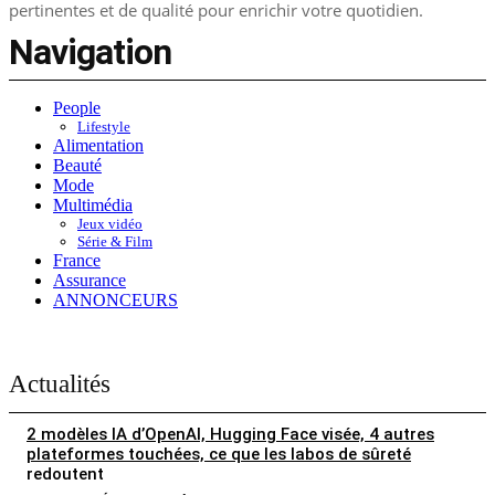
pertinentes et de qualité pour enrichir votre quotidien.
Navigation
People
Lifestyle
Alimentation
Beauté
Mode
Multimédia
Jeux vidéo
Série & Film
France
Assurance
ANNONCEURS
Actualités
2 modèles IA d’OpenAI, Hugging Face visée, 4 autres
plateformes touchées, ce que les labos de sûreté
redoutent