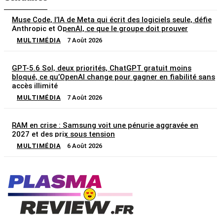
Muse Code, l’IA de Meta qui écrit des logiciels seule, défie
Anthropic et OpenAI, ce que le groupe doit prouver
MULTIMÉDIA
7 Août 2026
GPT-5.6 Sol, deux priorités, ChatGPT gratuit moins
bloqué, ce qu’OpenAI change pour gagner en fiabilité sans
accès illimité
MULTIMÉDIA
7 Août 2026
RAM en crise : Samsung voit une pénurie aggravée en
2027 et des prix sous tension
MULTIMÉDIA
6 Août 2026