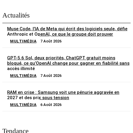
Actualités
Muse Code, l’IA de Meta qui écrit des logiciels seule, défie
Anthropic et OpenAI, ce que le groupe doit prouver
MULTIMÉDIA
7 Août 2026
GPT-5.6 Sol, deux priorités, ChatGPT gratuit moins
bloqué, ce qu’OpenAI change pour gagner en fiabilité sans
accès illimité
MULTIMÉDIA
7 Août 2026
RAM en crise : Samsung voit une pénurie aggravée en
2027 et des prix sous tension
MULTIMÉDIA
6 Août 2026
Tendance