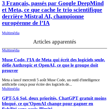
3 Français, passés par Google DeepMind
et Meta, ce que cache le trio scientifique
derrière Mistral AI, championne
européenne de l’IA
Multimédia
Articles apparentés
Multimédia
Muse Code, l’IA de Meta qui écrit des logiciels seule,
défie Anthropic et OpenAI, ce que le groupe doit
prouver
Meta a lancé mercredi 5 août Muse Code, un outil d'intelligence
artificielle conçu pour écrire des logiciels de...
Multimédia
GPT-5.6 Sol, deux priorités, ChatGPT gratuit moins
bloqué, ce qu’OpenAI change pour gagner en
fiabilité sans accès illimité