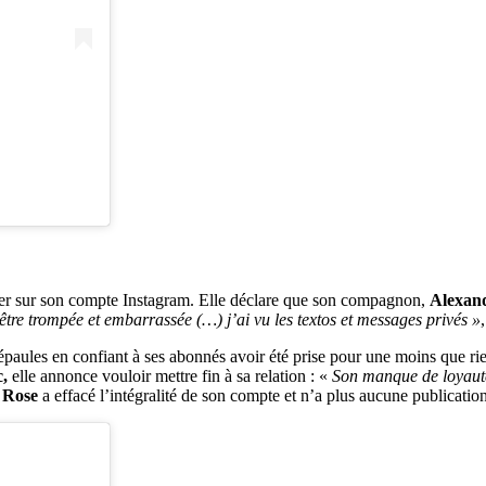
er sur son compte Instagram. Elle déclare que son compagnon,
Alexan
être trompée et embarrassée (…) j’ai vu les textos et messages privés »
 épaules en confiant à ses abonnés avoir été prise pour une moins que ri
c,
elle annonce vouloir mettre fin à sa relation : «
Son manque de loyauté 
 Rose
a effacé l’intégralité de son compte et n’a plus aucune publication