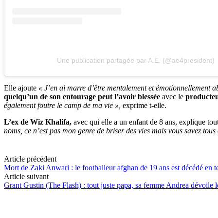
Une publication partagée par A.E. (@ae4president)
Elle ajoute
« J’en ai marre d’être mentalement et émotionnellement ab
quelqu’un de son entourage peut l’avoir blessée
avec le
producte
également foutre le camp de ma vie »,
exprime t-elle.
L’ex de Wiz Khalifa,
avec qui elle a un enfant de 8 ans, explique to
noms, ce n’est pas mon genre de briser des vies mais vous savez tou
Article précédent
Mort de Zaki Anwari : le footballeur afghan de 19 ans est décédé en t
Article suivant
Grant Gustin (The Flash) : tout juste papa, sa femme Andrea dévoile l