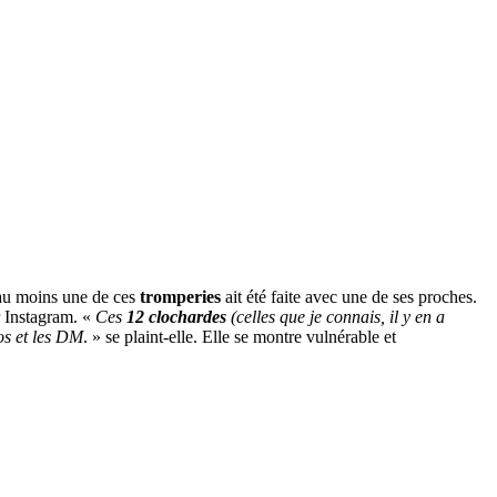
u’au moins une de ces
tromperies
ait été faite avec une de ses proches.
r Instagram. «
Ces
12 clochardes
(celles que je connais, il y en a
tos et les DM
. » se plaint-elle. Elle se montre vulnérable et