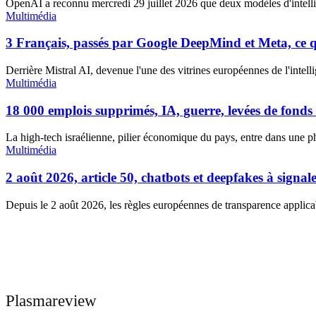
OpenAI a reconnu mercredi 29 juillet 2026 que deux modèles d'intellig
Multimédia
3 Français, passés par Google DeepMind et Meta, ce qu
Derrière Mistral AI, devenue l'une des vitrines européennes de l'intellige
Multimédia
18 000 emplois supprimés, IA, guerre, levées de fonds r
La high-tech israélienne, pilier économique du pays, entre dans une p
Multimédia
2 août 2026, article 50, chatbots et deepfakes à signale
Depuis le 2 août 2026, les règles européennes de transparence applicables
Plasmareview