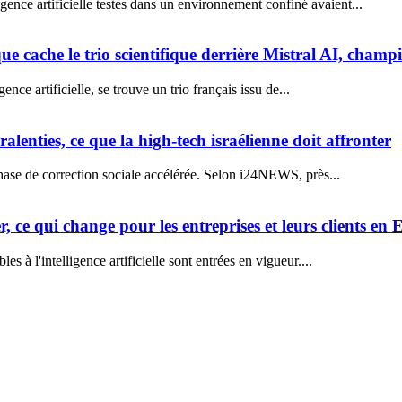
ence artificielle testés dans un environnement confiné avaient...
e cache le trio scientifique derrière Mistral AI, cham
nce artificielle, se trouve un trio français issu de...
alenties, ce que la high-tech israélienne doit affronter
hase de correction sociale accélérée. Selon i24NEWS, près...
r, ce qui change pour les entreprises et leurs clients en
 à l'intelligence artificielle sont entrées en vigueur....