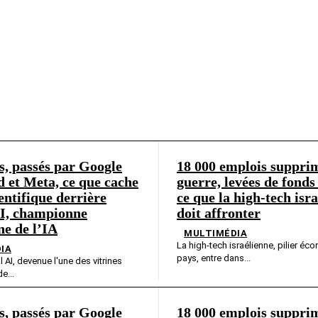
s, passés par Google
18 000 emplois supprim
 et Meta, ce que cache
guerre, levées de fonds 
ientifique derrière
ce que la high-tech isr
AI, championne
doit affronter
e de l’IA
MULTIMÉDIA
La high-tech israélienne, pilier é
IA
pays, entre dans...
l AI, devenue l'une des vitrines
e...
s, passés par Google
18 000 emplois supprim