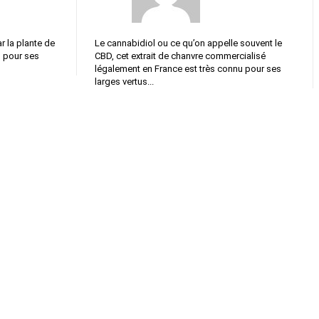
 la plante de
Le cannabidiol ou ce qu’on appelle souvent le
u pour ses
CBD, cet extrait de chanvre commercialisé
légalement en France est très connu pour ses
larges vertus...