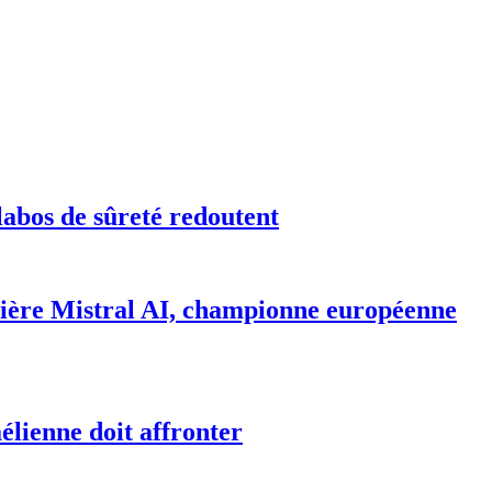
labos de sûreté redoutent
rrière Mistral AI, championne européenne
aélienne doit affronter