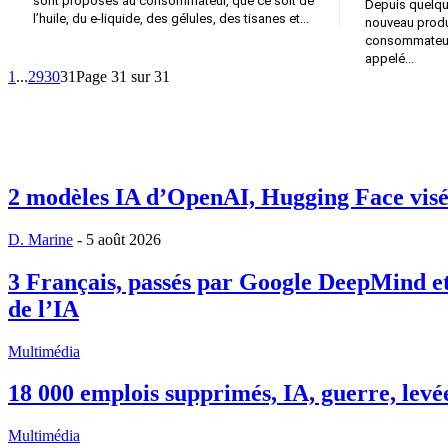
sont proposés au consommateur, que ce soit de
Depuis quelqu
l’huile, du e-liquide, des gélules, des tisanes et...
nouveau produi
consommateurs a vu l
appelé...
1
...
29
30
31
Page 31 sur 31
2 modèles IA d’OpenAI, Hugging Face visée,
D. Marine
-
5 août 2026
3 Français, passés par Google DeepMind et
de l’IA
Multimédia
18 000 emplois supprimés, IA, guerre, levées
Multimédia