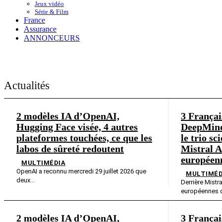
Jeux vidéo
Série & Film
France
Assurance
ANNONCEURS
Actualités
2 modèles IA d’OpenAI,
3 Françai
Hugging Face visée, 4 autres
DeepMind
plateformes touchées, ce que les
le trio sc
labos de sûreté redoutent
Mistral 
européenn
MULTIMÉDIA
OpenAI a reconnu mercredi 29 juillet 2026 que
MULTIMÉD
deux...
Derrière Mistra
européennes d
2 modèles IA d’OpenAI,
3 Françai