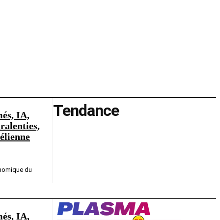
Tendance
és, IA,
ralenties,
aélienne
conomique du
és, IA,