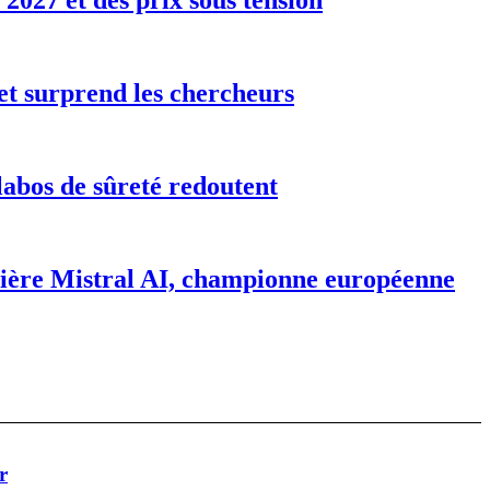
2027 et des prix sous tension
 et surprend les chercheurs
labos de sûreté redoutent
rrière Mistral AI, championne européenne
r