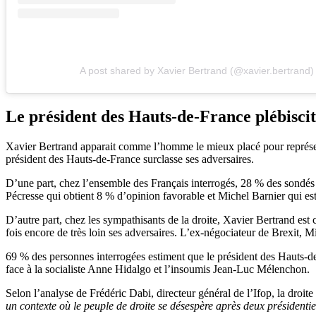
A post shared by Xavier Bertrand (@xavier.bertrand)
Le président des Hauts-de-France plébiscit
Xavier Bertrand apparait comme l’homme le mieux placé pour représent
président des Hauts-de-France surclasse ses adversaires.
D’une part, chez l’ensemble des Français interrogés, 28 % des sondés
Pécresse qui obtient 8 % d’opinion favorable et Michel Barnier qui est
D’autre part, chez les sympathisants de la droite, Xavier Bertrand est
fois encore de très loin ses adversaires. L’ex-négociateur de Brexit, 
69 % des personnes interrogées estiment que le président des Hauts-d
face à la socialiste Anne Hidalgo et l’insoumis Jean-Luc Mélenchon.
Selon l’analyse de Frédéric Dabi, directeur général de l’Ifop, la droi
un contexte où le peuple de droite se désespère après deux présidentiel