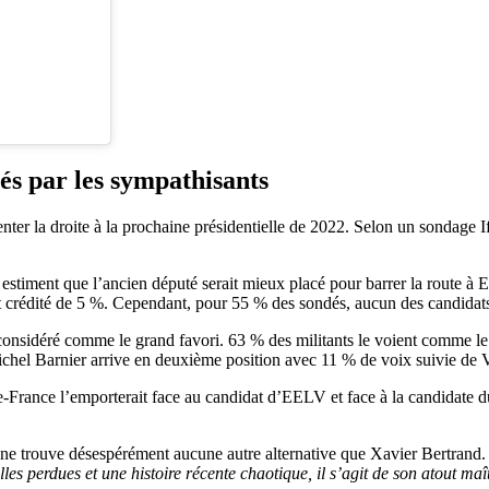
és par les sympathisants
er la droite à la prochaine présidentielle de 2022. Selon un sondage I
 estiment que l’ancien député serait mieux placé pour barrer la route à
 crédité de 5 %. Cependant, pour 55 % des sondés, aucun des candidats de
 considéré comme le grand favori. 63 % des militants le voient comme le 
Michel Barnier arrive en deuxième position avec 11 % de voix suivie de V
e-France l’emporterait face au candidat d’EELV et face à la candidate
te ne trouve désespérément aucune autre alternative que Xavier Bertrand
les perdues et une histoire récente chaotique, il s’agit de son atout maît