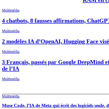
RAM en cri
Multimédia
4 chatbots, 8 fausses affirmations, ChatGP
Multimédia
2 modèles IA d’OpenAI, Hugging Face visée,
Multimédia
3 Français, passés par Google DeepMind et
de l’IA
Multimédia
Multimédia
Muse Code, l’IA de Meta qui écrit des logiciels seule,