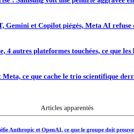
se : Samsung voit une pénurie aggravée en 
T, Gemini et Copilot piégés, Meta AI refuse
 4 autres plateformes touchées, ce que les 
 Meta, ce que cache le trio scientifique de
Articles apparentés
 défie Anthropic et OpenAI, ce que le groupe doit prouve