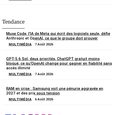
Tendance
Muse Code, l’IA de Meta qui écrit des logiciels seule, défie
Anthropic et OpenAI, ce que le groupe doit prouver
MULTIMÉDIA
7 Août 2026
GPT-5.6 Sol, deux priorités, ChatGPT gratuit moins
bloqué, ce qu’OpenAI change pour gagner en fiabilité sans
accès illimité
MULTIMÉDIA
7 Août 2026
RAM en crise : Samsung voit une pénurie aggravée en
2027 et des prix sous tension
MULTIMÉDIA
6 Août 2026