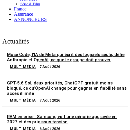
Série & Film
France
Assurance
ANNONCEURS
Actualités
Muse Code, l’IA de Meta qui écrit des logiciels seule, défie
Anthropic et OpenAI, ce que le groupe doit prouver
MULTIMÉDIA
7 Août 2026
GPT-5.6 Sol, deux priorités, ChatGPT gratuit moins
bloqué, ce qu’OpenAI change pour gagner en fiabilité sans
accès illimité
MULTIMÉDIA
7 Août 2026
RAM en crise : Samsung voit une pénurie aggravée en
2027 et des prix sous tension
MULTIMÉDIA
6 Août 2026