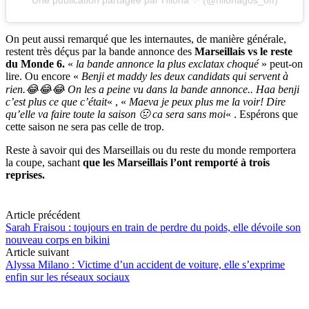
Une publication partagée par Hilona ✨ (@hilonagos_off)
On peut aussi remarqué que les internautes, de manière générale,
restent très déçus par la bande annonce des
Marseillais vs le reste
du Monde 6.
«
la bande annonce la plus exclatax choqué
» peut-on
lire. Ou encore «
Benji et maddy les deux candidats qui servent à
rien.😂😂😂 On les a peine vu dans la bande annonce.. Haa benji
c’est plus ce que c’était
« , «
Maeva je peux plus me la voir! Dire
qu’elle va faire toute la saison 🤢 ca sera sans moi
« . Espérons que
cette saison ne sera pas celle de trop.
Reste à savoir qui des Marseillais ou du reste du monde remportera
la coupe, sachant
que les Marseillais l’ont remporté à trois
reprises.
Article précédent
Sarah Fraisou : toujours en train de perdre du poids, elle dévoile son
nouveau corps en bikini
Article suivant
Alyssa Milano : Victime d’un accident de voiture, elle s’exprime
enfin sur les réseaux sociaux