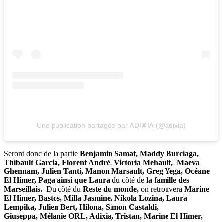
Une publication partagée par ᎪDI✘IᎪ (@adixia)
Seront donc de la partie
Benjamin Samat, Maddy Burciaga,
Thibault Garcia,
Florent André, Victoria Mehault, Maeva
Ghennam, Julien Tanti, Manon Marsault, Greg Yega, Océane
El Himer, Paga ainsi que Laura
du côté de
la famille des
Marseillais.
Du côté du
Reste du monde,
on retrouvera
Marine
El Himer, Bastos, Milla Jasmine, Nikola Lozina, Laura
Lempika, Julien Bert, Hilona, Simon Castaldi,
Giuseppa,
Mélanie ORL, Adixia, Tristan, Marine El Himer,