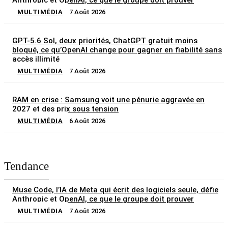
Anthropic et OpenAI, ce que le groupe doit prouver
MULTIMÉDIA
7 Août 2026
GPT-5.6 Sol, deux priorités, ChatGPT gratuit moins
bloqué, ce qu’OpenAI change pour gagner en fiabilité sans
accès illimité
MULTIMÉDIA
7 Août 2026
RAM en crise : Samsung voit une pénurie aggravée en
2027 et des prix sous tension
MULTIMÉDIA
6 Août 2026
Tendance
Muse Code, l’IA de Meta qui écrit des logiciels seule, défie
Anthropic et OpenAI, ce que le groupe doit prouver
MULTIMÉDIA
7 Août 2026