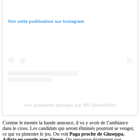
Voir cette publication sur Instagram
Une publication partagée par W9 (@w9officiel)
Comme le montre la bande annonce, il va y avoir de l’ambiance
dans le cross. Les candidats qui seront éliminés pourront se venger,
ce qui va pimenter le jeu. On voit
Paga proche de Giuseppa
,
Adixia en couple avec Simon.
On remarque également que