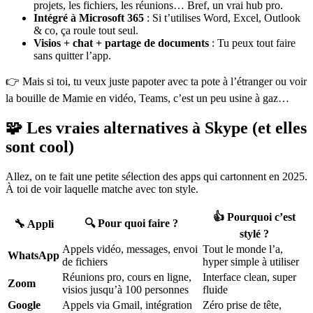
projets, les fichiers, les réunions… Bref, un vrai hub pro.
Intégré à Microsoft 365
: Si t’utilises Word, Excel, Outlook
& co, ça roule tout seul.
Visios + chat + partage de documents
: Tu peux tout faire
sans quitter l’app.
👉 Mais si toi, tu veux juste papoter avec ta pote à l’étranger ou voir
la bouille de Mamie en vidéo, Teams, c’est un peu usine à gaz…
🧩 Les vraies alternatives à Skype (et elles
sont cool)
Allez, on te fait une petite sélection des apps qui cartonnent en 2025.
À toi de voir laquelle matche avec ton style.
👍 Pourquoi c’est
🔍 Pour quoi faire ?
🔧 Appli
stylé ?
Appels vidéo, messages, envoi
Tout le monde l’a,
WhatsApp
de fichiers
hyper simple à utiliser
Réunions pro, cours en ligne,
Interface clean, super
Zoom
visios jusqu’à 100 personnes
fluide
Google
Appels via Gmail, intégration
Zéro prise de tête,