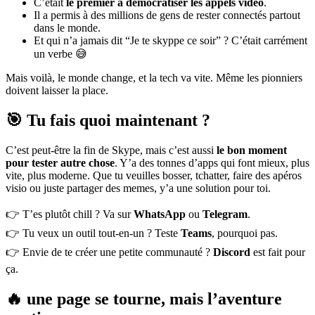
C’était
le premier à démocratiser les appels vidéo
.
Il a permis à des millions de gens de rester connectés partout
dans le monde.
Et qui n’a jamais dit “Je te skyppe ce soir” ? C’était carrément
un verbe 😅
Mais voilà, le monde change, et la tech va vite. Même les pionniers
doivent laisser la place.
🎯 Tu fais quoi maintenant ?
C’est peut-être la fin de Skype, mais c’est aussi
le bon moment
pour tester autre chose
. Y’a des tonnes d’apps qui font mieux, plus
vite, plus moderne. Que tu veuilles bosser, tchatter, faire des apéros
visio ou juste partager des memes, y’a une solution pour toi.
👉 T’es plutôt chill ? Va sur
WhatsApp
ou
Telegram
.
👉 Tu veux un outil tout-en-un ? Teste
Teams
, pourquoi pas.
👉 Envie de te créer une petite communauté ?
Discord
est fait pour
ça.
🔥 une page se tourne, mais l’aventure