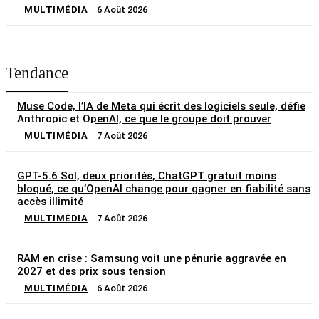
MULTIMÉDIA
6 Août 2026
Tendance
Muse Code, l’IA de Meta qui écrit des logiciels seule, défie
Anthropic et OpenAI, ce que le groupe doit prouver
MULTIMÉDIA
7 Août 2026
GPT-5.6 Sol, deux priorités, ChatGPT gratuit moins
bloqué, ce qu’OpenAI change pour gagner en fiabilité sans
accès illimité
MULTIMÉDIA
7 Août 2026
RAM en crise : Samsung voit une pénurie aggravée en
2027 et des prix sous tension
MULTIMÉDIA
6 Août 2026