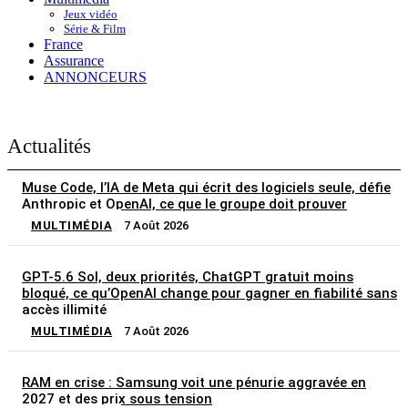
Jeux vidéo
Série & Film
France
Assurance
ANNONCEURS
Actualités
Muse Code, l’IA de Meta qui écrit des logiciels seule, défie
Anthropic et OpenAI, ce que le groupe doit prouver
MULTIMÉDIA
7 Août 2026
GPT-5.6 Sol, deux priorités, ChatGPT gratuit moins
bloqué, ce qu’OpenAI change pour gagner en fiabilité sans
accès illimité
MULTIMÉDIA
7 Août 2026
RAM en crise : Samsung voit une pénurie aggravée en
2027 et des prix sous tension