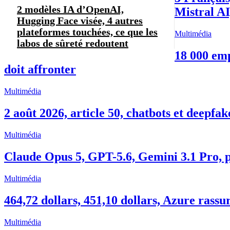
2 modèles IA d’OpenAI,
Mistral A
Hugging Face visée, 4 autres
plateformes touchées, ce que les
Multimédia
labos de sûreté redoutent
18 000 emp
doit affronter
Multimédia
2 août 2026, article 50, chatbots et deepfak
Multimédia
Claude Opus 5, GPT-5.6, Gemini 3.1 Pro, pr
Multimédia
464,72 dollars, 451,10 dollars, Azure rassu
Multimédia