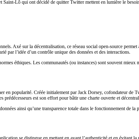
 Saint-Lô qui ont décidé de quitter Twitter mettent en lumière le besoin
ionnels. Axé sur la décentralisation, ce réseau social open-source permet
arié par l’idée d’un contrôle unique des données et des interactions.
 normes éthiques. Les communautés (ou instances) sont souvent mieux m
 en popularité. Créée initialement par Jack Dorsey, cofondateur de Twit
s prédécesseurs est son effort pour bâtir une charte ouverte et décentral
eurs données ainsi qu’une transparence totale dans le fonctionnement de l
ication se distingue en mettant en avant l’authenticité et en évitant la 