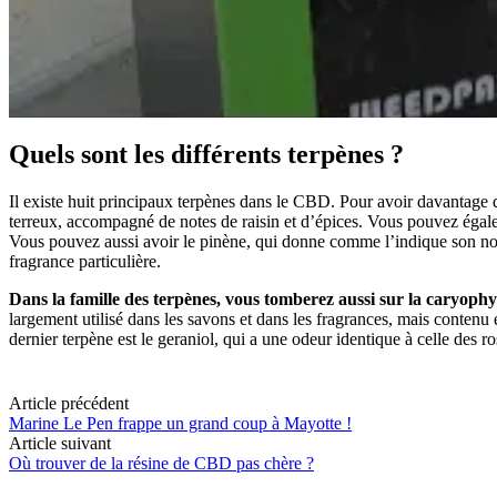
Quels sont les différents terpènes ?
Il existe huit principaux terpènes dans le CBD. Pour avoir davantage de
terreux, accompagné de notes de raisin et d’épices. Vous pouvez égal
Vous pouvez aussi avoir le pinène, qui donne comme l’indique son nom 
fragrance particulière.
Dans la famille des terpènes, vous tomberez aussi sur la caryophyl
largement utilisé dans les savons et dans les fragrances, mais contenu
dernier terpène est le geraniol, qui a une odeur identique à celle des 
Article précédent
Marine Le Pen frappe un grand coup à Mayotte !
Article suivant
Où trouver de la résine de CBD pas chère ?