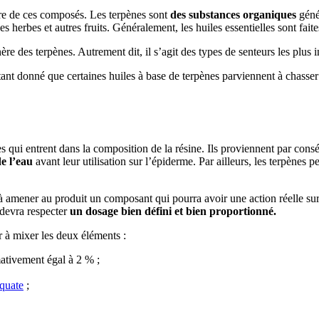
ure de ces composés. Les terpènes sont
des substances organiques
géné
es herbes et autres fruits. Généralement, les huiles essentielles sont fait
énère des terpènes. Autrement dit, il s’agit des types de senteurs les plus
tant donné que certaines huiles à base de terpènes parviennent à chasser 
ui entrent dans la composition de la résine. Ils proviennent par conséq
e l’eau
avant leur utilisation sur l’épiderme. Par ailleurs, les terpènes pe
à amener au produit un composant qui pourra avoir une action réelle sur un
devra respecter
un dosage bien défini et bien proportionné.
 à mixer les deux éléments :
ativement égal à 2 % ;
équate
;