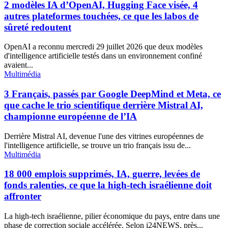
2 modèles IA d’OpenAI, Hugging Face visée, 4
autres plateformes touchées, ce que les labos de
sûreté redoutent
OpenAI a reconnu mercredi 29 juillet 2026 que deux modèles
d'intelligence artificielle testés dans un environnement confiné
avaient...
Multimédia
3 Français, passés par Google DeepMind et Meta, ce
que cache le trio scientifique derrière Mistral AI,
championne européenne de l’IA
Derrière Mistral AI, devenue l'une des vitrines européennes de
l'intelligence artificielle, se trouve un trio français issu de...
Multimédia
18 000 emplois supprimés, IA, guerre, levées de
fonds ralenties, ce que la high-tech israélienne doit
affronter
La high-tech israélienne, pilier économique du pays, entre dans une
phase de correction sociale accélérée. Selon i24NEWS, près...