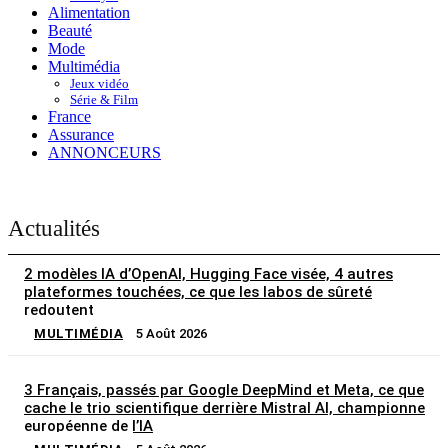
Alimentation
Beauté
Mode
Multimédia
Jeux vidéo
Série & Film
France
Assurance
ANNONCEURS
Actualités
2 modèles IA d’OpenAI, Hugging Face visée, 4 autres
plateformes touchées, ce que les labos de sûreté
redoutent
MULTIMÉDIA
5 Août 2026
3 Français, passés par Google DeepMind et Meta, ce que
cache le trio scientifique derrière Mistral AI, championne
européenne de l’IA