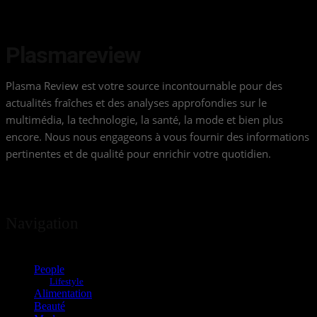
Plasmareview
Plasma Review est votre source incontournable pour des
actualités fraîches et des analyses approfondies sur le
multimédia, la technologie, la santé, la mode et bien plus
encore. Nous nous engageons à vous fournir des informations
pertinentes et de qualité pour enrichir votre quotidien.
Navigation
People
Lifestyle
Alimentation
Beauté