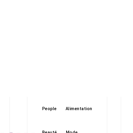
People
Alimentation
Beauté
Mode