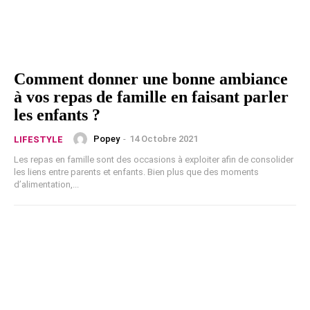
Comment donner une bonne ambiance
à vos repas de famille en faisant parler
les enfants ?
Popey
-
14 Octobre 2021
LIFESTYLE
Les repas en famille sont des occasions à exploiter afin de consolider
les liens entre parents et enfants. Bien plus que des moments
d’alimentation,...