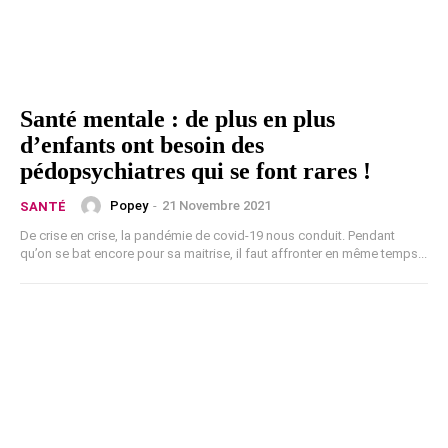
Santé mentale : de plus en plus
d’enfants ont besoin des
pédopsychiatres qui se font rares !
Popey
-
21 Novembre 2021
SANTÉ
De crise en crise, la pandémie de covid-19 nous conduit. Pendant
qu’on se bat encore pour sa maitrise, il faut affronter en même temps...